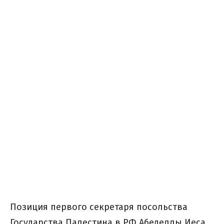
Позиция первого секретаря посольства
Государства Палестина в РФ Абеделлы Иеса,