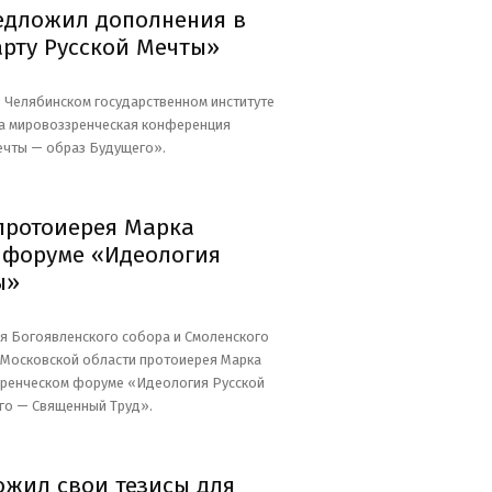
едложил дополнения в
рту Русской Мечты»
в Челябинском государственном институте
а мировоззренческая конференция
ечты — образ Будущего».
протоиерея Марка
 форуме «Идеология
ы»
я Богоявленского собора и Смоленского
 Московской области протоиерея Марка
зренческом форуме «Идеология Русской
го — Священный Труд».
ожил свои тезисы для