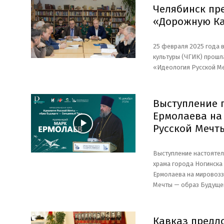
Челябинск пр
«Дорожную Ка
25 февраля 2025 года 
культуры (ЧГИК) прошл
«Идеология Русской М
Выступление 
Ермолаева на
Русской Мечт
Выступление настоятел
храма города Ногинска
Ермолаева на мировоз
Мечты — образ Будуще
Кавказ предл