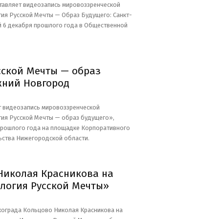
тавляет видеозапись мировоззренческой
я Русской Мечты — Образ Будущего: Санкт-
 6 декабря прошлого года в Общественной
сской Мечты — образ
жний Новгород
т видеозапись мировоззренческой
ия Русской Мечты — образ будущего»,
прошлого года на площадке Корпоративного
ьства Нижегородской области.
Николая Красникова на
логия Русской Мечты»
кограда Кольцово Николая Красникова на