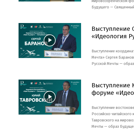
мировоззренческом фо
Будущего — Священный
Выступление 
«Идеология Р
Выступление координат
Мечта» Сергея Барано
Русской Мечты — образ
Выступление 
форуме «Идео
Выступление востокове
Российско-китайского 
Тавровского на мирово
Мечты — образ Будуще