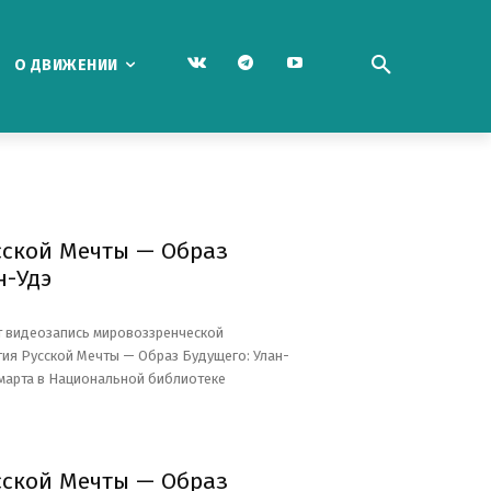
О ДВИЖЕНИИ
сской Мечты — Образ
н-Удэ
т видеозапись мировоззренческой
я Русской Мечты — Образ Будущего: Улан-
 марта в Национальной библиотеке
сской Мечты — Образ