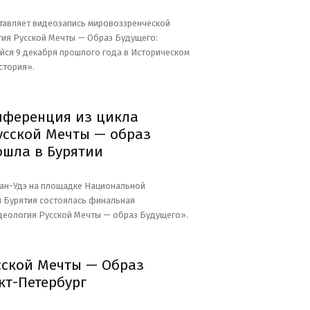
тавляет видеозапись мировоззренческой
ия Русской Мечты — Образ Будущего:
йся 9 декабря прошлого года в Историческом
стория».
нференция из цикла
усской Мечты — образ
ошла в Бурятии
Улан-Удэ на площадке Национальной
 Бурятия состоялась финальная
деология Русской Мечты — образ Будущего».
сской Мечты — Образ
кт-Петербург