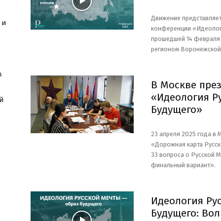
Движение представляет
 и
конференции «Идеолог
прошедшей 14 февраля 
регионом Воронежской
в
В Москве пре
«Идеология Р
й
Будущего»
23 апреля 2025 года в 
«Дорожная карта Русск
33 вопроса о Русской М
финальный вариант».
Идеология Ру
Будущего: Вол