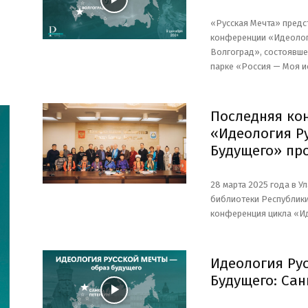
«Русская Мечта» предс
конференции «Идеолог
Волгоград», состоявше
парке «Россия — Моя и
Последняя ко
«Идеология Р
Будущего» пр
28 марта 2025 года в 
библиотеки Республики
конференция цикла «И
Идеология Ру
Будущего: Сан