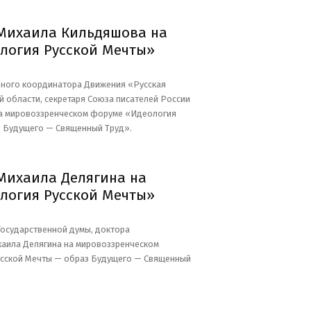
Михаила Кильдяшова на
логия Русской Мечты»
ьного координатора Движения «Русская
й области, секретаря Союза писателей России
а мировоззренческом форуме «Идеология
 Будущего — Священный Труд».
Михаила Делягина на
логия Русской Мечты»
Государственной думы, доктора
хаила Делягина на мировоззренческом
сской Мечты — образ Будущего — Священный