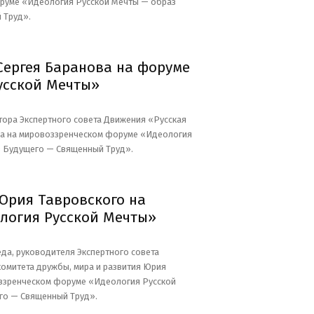
руме «Идеология Русской Мечты — образ
 Труд».
Сергея Баранова на форуме
усской Мечты»
ора Экспертного совета Движения «Русская
ва на мировоззренческом форуме «Идеология
 Будущего — Священный Труд».
Юрия Тавровского на
логия Русской Мечты»
да, руководителя Экспертного совета
комитета дружбы, мира и развития Юрия
ззренческом форуме «Идеология Русской
го — Священный Труд».