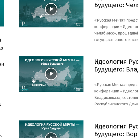
Будущего: Чел
«Русская Мечта» предс
конференции «Идеолог
Челябинск», прошедшей
государственного инсти
й
аз
Идеология Ру
ан
Будущего: Вл
«Русская Мечта» предс
конференции «Идеолог
Владикавказ», состояв
д
Республиканского Дома
Идеология Ру
Будущего: Во
-