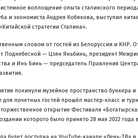
 системное воплощение опыта сталинского период
ба и экономиста Андрея Кобякова, выступил кита
«Китайской стратегии Сталина».
твенным словом от гостей из Белоруссии и КНР. О
т Поднебесной — Цзян Яньбинь, президент Межр
тва и Инь Бинь — председатель Правления Центра
азвития.
ятия покинули музейное пространство бункера и
е для почетных гостей прошёл мастер-класс и тур
ь торжественное открытие Фестиваля «Богатырска
здании которого было принято 28 мая 2022 года 
ла будет доступна на YouTube-канале «День-ТВ» в