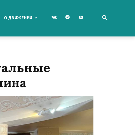
О ДВИЖЕНИИ
туальные
лина