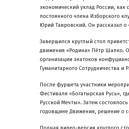
экономический уклад России, как
постоянного члена Изборского клу
Юрий Тавровский. Он рассказал о 
Завершился круглый стол приветс
движения «Родина» Пётр Шапко. О
организации знатоков конфуцианс
Гуманитарного Сотрудничества и Р
После фуршета участники меропри
Фестиваля «Богатырская Русь», гд
Русской Мечты». Затем состоялос
годовщине Движения, решение о со
Полная видео-версия круглого сто