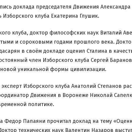
апись доклада председателя Движения Александра
 Изборского клуба Екатерина Глушик.
кого клуба, доктор философских наук Виталий Ав
тыми и сороковыми годами прошлого века. Докто
дасарян в своём докладе оценил Сталина в качест
остоянный член Изборского клуба Сергей Баранов
 новой уникальной формы цивилизации.
 эксперт Изборского клуба Анатолий Степанов рас
оординатор Движения в Воронеже Николай Сапелк
временной политике.
а Федор Папаяни прочитал доклад на тему «Оцен
 Доктор технических наук Валентин Назаров высту