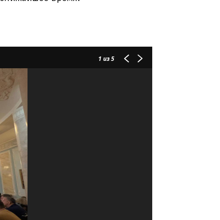
1
из 5