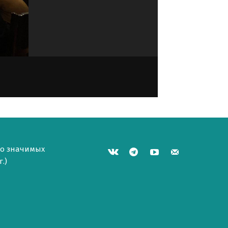
но значимых
.)