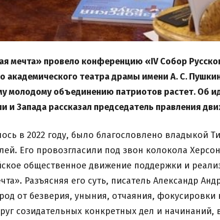
ая мечта» провело конференцию «IV Собор Русско
 академического театра драмы имени А. С. Пушкина
у молодому объединению патриотов растет. Об иде
и и Запада рассказал председатель правления дви
ось в 2022 году, было благословлено владыкой Ти
лей. Его провозгласили под звон колокола Херсо
йское общественное движение поддержки и реали
чта». Разъясняя его суть, писатель Александр Ан
род от безверия, уныния, отчаяния, фокусировки
руг созидательных конкретных дел и начинаний, 