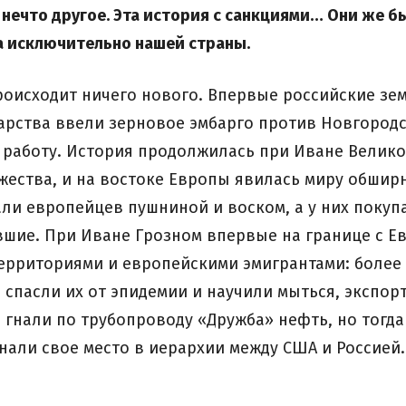
 нечто другое.
Эта история с санкциями… Они же б
а исключительно нашей страны.
роисходит ничего нового. Впервые российские зе
ударства ввели зерновое эмбарго против Новгород
 работу. История продолжилась при Иване Велико
ества, и на востоке Европы явилась миру обширн
и европейцев пушниной и воском, а у них покупал
вшие. При Иване Грозном впервые на границе с 
ерриториями и европейскими эмигрантами: более 
ы спасли их от эпидемии и научили мыться, экспо
ы гнали по трубопроводу «Дружба» нефть, но тогд
нали свое место в иерархии между США и Россией. 