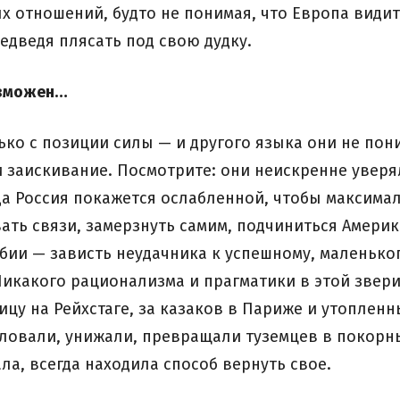
 отношений, будто не понимая, что Европа видит 
медведя плясать под свою дудку.
озможен…
ько с позиции силы — и другого языка они не по
и заискивание. Посмотрите: они неискренне уверя
да Россия покажется ослабленной, чтобы максима
ть связи, замерзнуть самим, подчиниться Америк
бии — зависть неудачника к успешному, маленько
Никакого рационализма и прагматики в этой звери
ицу на Рейхстаге, за казаков в Париже и утоплен
иловали, унижали, превращали туземцев в покорны
ла, всегда находила способ вернуть свое.