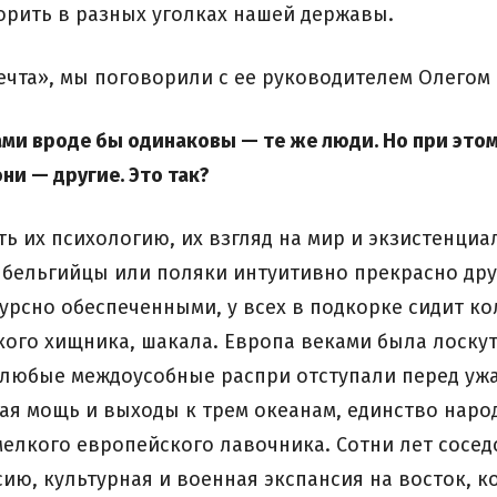
рить в разных уголках нашей державы.
мечта», мы поговорили с ее руководителем Олего
ами вроде бы одинаковы — те же люди. Но при это
ни — другие. Это так?
ть их психологию, их взгляд на мир и экзистенци
 бельгийцы или поляки интуитивно прекрасно дру
урсно обеспеченными, у всех в подкорке сидит 
лкого хищника, шакала. Европа веками была лос
 любые междоусобные распри отступали перед ужа
ая мощь и выходы к трем океанам, единство наро
елкого европейского лавочника. Сотни лет соседс
ию, культурная и военная экспансия на восток, к