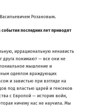
м Васильевичем Розановым.
м события последних лет приводят
альную, иррациональную ненависть
г друга понимают — все они не
колониальное мышление и
кутным одеялом враждующих
сом и завистью при взгляде на
дов под властью царей и генсеков
тва с Европой — история войн,
оторая ничему нас не научила. Мы