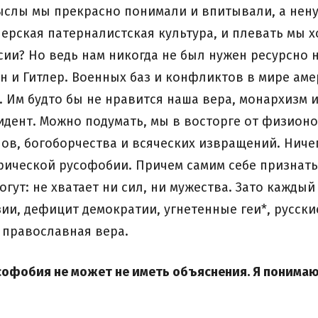
ыслы мы прекрасно понимали и впитывали, а нен
перская патерналистская культура, и плевать мы
сии? Но ведь нам никогда не был нужен ресурсно 
 и Гитлер. Военных баз и конфликтов в мире аме
и. Им будто бы не нравится наша вера, монархизм 
идент. Можно подумать, мы в восторге от физион
ов, богоборчества и всяческих извращений. Ничег
рической русофобии. Причем самим себе признать
огут: не хватает ни сил, ни мужества. Зато кажд
ии, дефицит демократии, угнетенные геи*, русски
 православная вера.
софобия не может не иметь объяснения. Я понимаю,