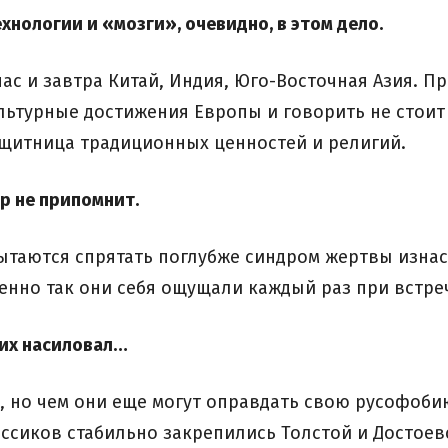
нологии и «мозги», очевидно, в этом дело.
час и завтра Китай, Индия, Юго-Восточная Азия. П
льтурные достижения Европы и говорить не стоит 
ащитница традиционных ценностей и религий.
р не припомнит.
ытаются спрятать поглубже синдром жертвы изна
енно так они себя ощущали каждый раз при встреч
 их насиловал…
, но чем они еще могут оправдать свою русофобию
ассиков стабильно закрепились Толстой и Достое