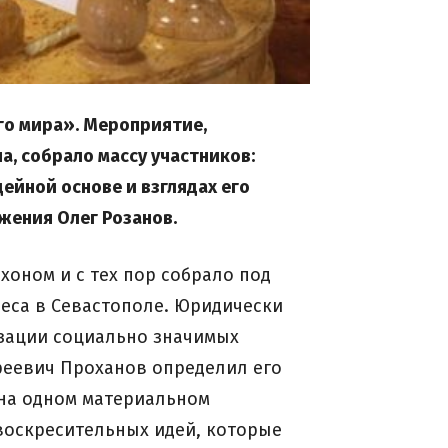
го мира». Мероприятие,
, собрало массу участников:
йной основе и взглядах его
жения Олег Розанов.
хоном и с тех пор собрало под
неса в Севастополе. Юридически
зации социально значимых
дреевич Проханов определил его
 на одном материальном
воскресительных идей, которые