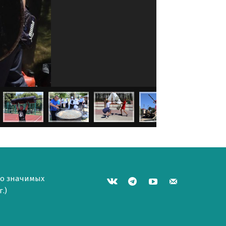
но значимых
.)