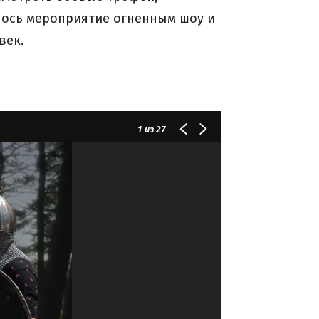
илось мероприятие огненным шоу и
век.
1
из 27