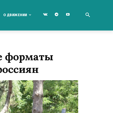
О ДВИЖЕНИИ
е форматы
россиян