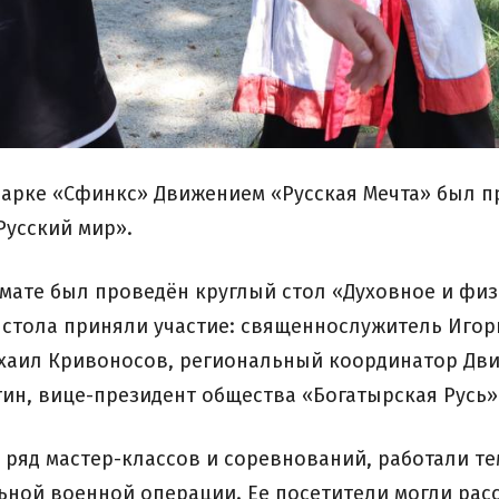
 парке «Сфинкс» Движением «Русская Мечта» был 
Русский мир».
мате был проведён круглый стол «Духовное и физ
о стола приняли участие: священнослужитель Иго
хаил Кривоносов, региональный координатор Дви
ин, вице-президент общества «Богатырская Русь» 
 ряд мастер-классов и соревнований, работали те
ной военной операции. Ее посетители могли рас