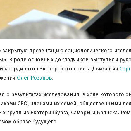
о закрытую презентацию социологического исслед
вы». В роли основных докладчиков выступили ру
и координатор Экспертного совета Движения
Сер
ижения
Олег Розанов
.
л о результатах исследования, в ходе которого 
иками СВО, членами их семей, общественными дея
х групп из Екатеринбурга, Самары и Брянска. Ром
емом образе будущего.