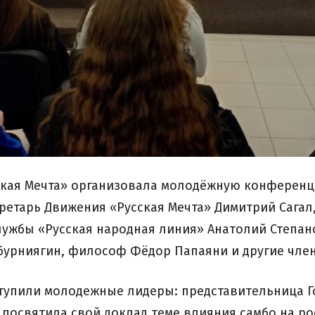
сская Мечта» организовала молодёжную конференц
ретарь Движения «Русская Мечта» Димитрий Сагал
ужбы «Русская народная линия» Анатолий Степан
абурниягин, философ Фёдор Папаяни и другие чле
тупили молодежные лидеры: представительница Г
посвятила свой доклад теме влияния самбо на р