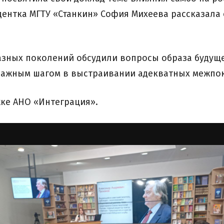
дентка МГТУ «Станкин» София Михеева рассказала 
азных поколений обсудили вопросы образа будущ
а важным шагом в выстраивании адекватных межпо
ке АНО «Интеграция».