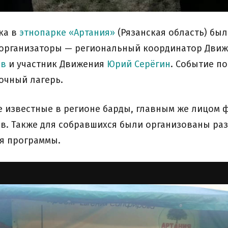
рка в
этнопарке «Артания»
(Рязанская область) бы
о организаторы — региональный координатор Движ
ев
и участник Движения
Юрий Серёгин
. Событие п
очный лагерь.
 известные в регионе барды, главным же лицом ф
в. Также для собравшихся были организованы ра
ая программы.