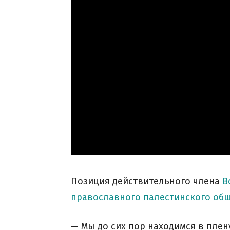
Позиция действительного члена
В
православного палестинского об
— Мы до сих пор находимся в пле