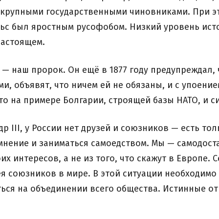
крупными государственными чиновниками. При эт
льс был яростным русофобом. Низкий уровень ист
настоящем.
— наш пророк. Он ещё в 1877 году предупреждал,
и, объявят, что ничем ей не обязаны, и с упоение
то на примере Болгарии, строящей базы НАТО, и с
 III, у России нет друзей и союзников — есть то
мнение и заниматься самоедством. Мы — самодост
их интересов, а не из того, что скажут в Европе.
ея союзников в мире. В этой ситуации необходим
ься на объединении всего общества. Истинные от