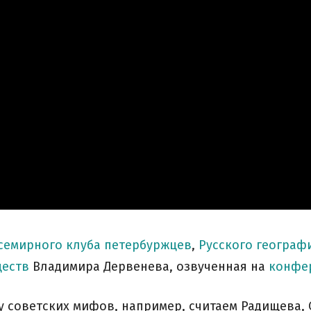
семирного клуба петербуржцев
,
Русского географ
ществ
Владимира Дервенева, озвученная на
конфе
ну советских мифов, например, считаем Радищева