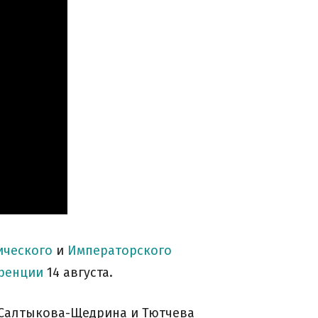
ического
и
Императорского
ренции
14 августа.
, Салтыкова-Щедрина и Тютчева