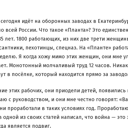
сегодня идёт на оборонных заводах в Екатеринбур
 по всей России. Что такое «Планта»? Это единств
85 лет. 1800 работающих, из них две трети женщи
есантники, пехотинцы, спецназ. На «Планте» работ
 неделю. Я когда хожу мимо этих женщин, они мне 
ет. Монотонный молчаливый труд 12 часов. Никак
ут в посёлке, который находится прямо за заводо
ие этих рабочих, они приодели детей, появились
аю с руководством, и они мне честно говорят: «В
и проработали в таких условиях год. Проработают
в одной из своих статей написал, что война — эт
да является подвиг.