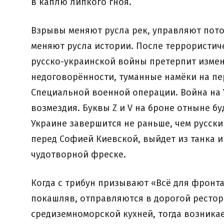
в каплю липкого гноя.
Взрывы меняют русла рек, управляют пото
меняют русла истории. После террористиче
русско-украинской войны претерпит измене
недоговорённости, туманные намёки на пе
Специальной военной операции. Война на 
возмездия. Буквы Z и V на броне отныне б
Украине завершится не раньше, чем русски
перед Софией Киевской, выйдет из танка и
чудотворной фреске.
Когда с трибун призывают «Всё для фронта,
покашляв, отправляются в дорогой рестор
средиземноморской кухней, тогда возник