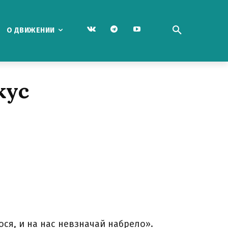
О ДВИЖЕНИИ
кус
ося, и на нас невзначай набрело».