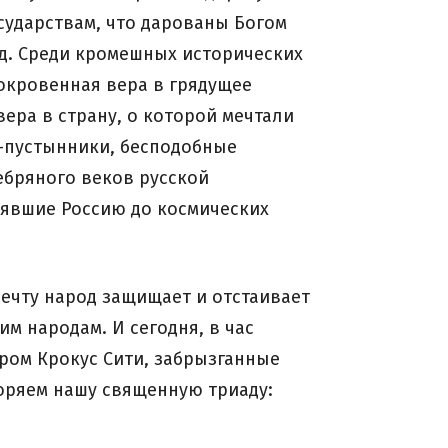
сударствам, что дарованы Богом
д. Среди кромешных исторических
сокровенная вера в грядущее
вера в страну, о которой мечтали
-пустынники, бесподобные
ебряного веков русской
нявшие Россию до космических
мечту народ защищает и отстаивает
им народам. И сегодня, в час
ром Крокус Сити, забрызганные
оряем нашу священную триаду: