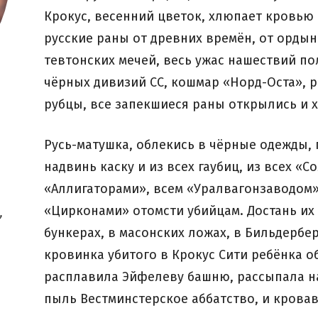
Крокус, весенний цветок, хлюпает кровью 
русские раны от древних времён, от ордынс
тевтонских мечей, весь ужас нашествий по
чёрных дивизий СС, кошмар «Норд-Оста», р
рубцы, все запекшиеся раны открылись и 
Русь-матушка, облекись в чёрные одежды,
надвинь каску и из всех гаубиц, из всех «
«Аллигаторами», всем «Уралвагонзаводом»
«Цирконами» отомсти убийцам. Достань их 
,
бункерах, в масонских ложах, в Бильдербе
кровинка убитого в Крокус Сити ребёнка 
расплавила Эйфелеву башню, рассыпала на
пыль Вестминстерское аббатство, и крова