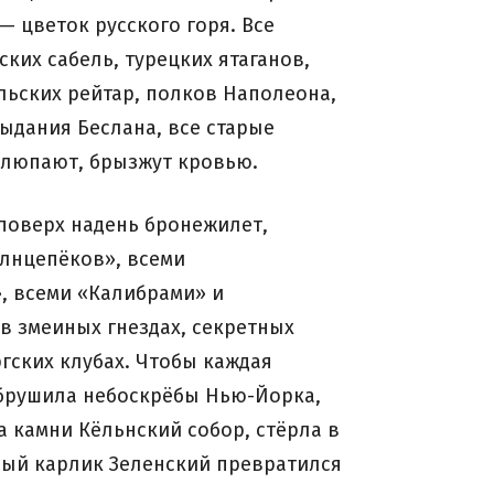
— цветок русского горя. Все
ких сабель, турецких ятаганов,
льских рейтар, полков Наполеона,
ыдания Беслана, все старые
хлюпают, брызжут кровью.
 поверх надень бронежилет,
Солнцепёков», всеми
, всеми «Калибрами» и
в змеиных гнездах, секретных
ргских клубах. Чтобы каждая
обрушила небоскрёбы Нью-Йорка,
 камни Кёльнский собор, стёрла в
вый карлик Зеленский превратился