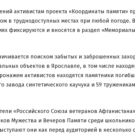
нений активистам проекта «Координаты памяти» п
ом в труднодоступных местах при любой погоде. 
иях фиксируются и вносятся в раздел «Мемориалы
ничивается поиском забытых и заброшенных захо
льных объектов в Ярославле, в том числе находя
атронажем активистов находятся памятники погиб
го завода синтетического каучука и 59 труженика
тели «Российского Союза ветеранов Афганистана
оков Мужества и Вечеров Памяти среди школьнико
ыступают они как перед аудиторией в несколько с