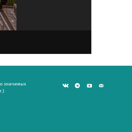
но значимых
.)