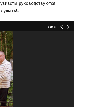
тузиасты руководствуются
слушать!»
1
из 4