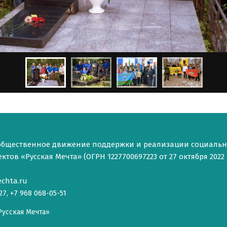
общественное движение поддержки и реализации социаль
тов «Русская Мечта» (ОГРН 1227700697223 от 27 октября 2022 г
chta.ru
27, +7 968 068-05-51
Русская Мечта»