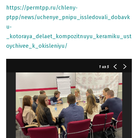
https://permtpp.ru/chleny-
ptpp/news/uchenye_pnipu_issledovali_dobavk
u-
_kotoraya_delaet_kompozitnuyu_keramiku_ust
oychivee_k_okisleniyu/
1
из 5