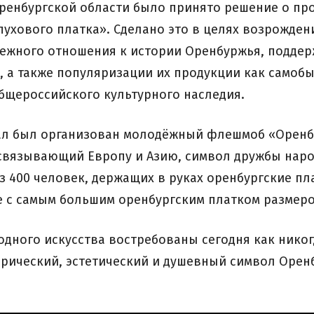
 Оренбургской области было принято решение о п
ухового платка». Сделано это в целях возрожден
режного отношения к истории Оренбуржья, подде
, а также популяризации их продукции как самоб
общероссийского культурного наследия.
Урал был организован молодёжный флешмоб «Оренбу
 связывающий Европу и Азию, символ дружбы нар
 400 человек, держащих в руках оренбургские пл
 с самым большим оренбургским платком размером
дного искусства востребованы сегодня как никог
орический, эстетический и душевный символ Оренб