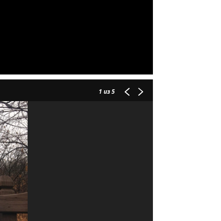
1
из 5