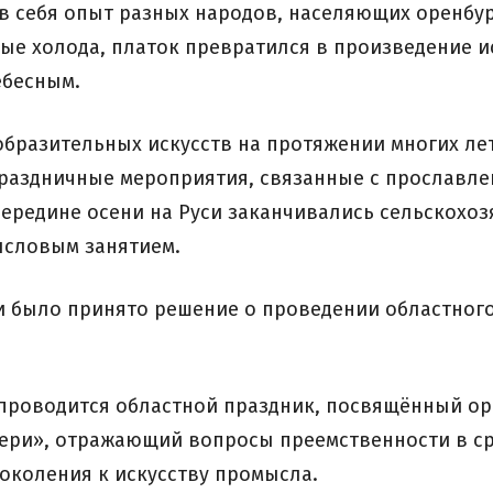
в себя опыт разных народов, населяющих оренбур
ые холода, платок превратился в произведение и
ебесным.
бразительных искусств на протяжении многих лет
аздничные мероприятия, связанные с прославлен
 середине осени на Руси заканчивались сельскох
ысловым занятием.
ни было принято решение о проведении областног
 проводится областной праздник, посвящённый ор
чери», отражающий вопросы преемственности в с
коления к искусству промысла.