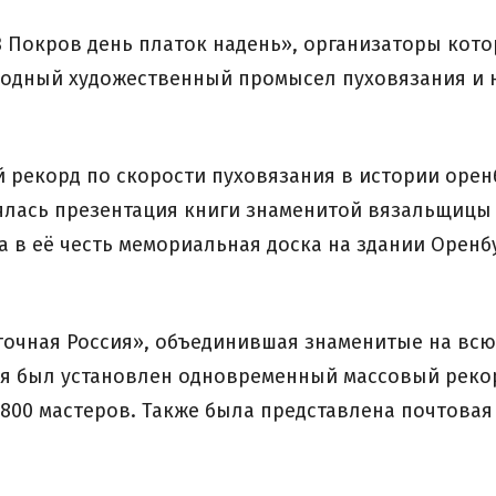
В Покров день платок надень», организаторы ко
одный художественный промысел пуховязания и н
й рекорд по скорости пуховязания в истории оре
ялась презентация книги знаменитой вязальщицы
а в её честь мемориальная доска на здании Оренб
точная Россия», объединившая знаменитые на всю
стя был установлен одновременный массовый реко
 800 мастеров. Также была представлена почтовая