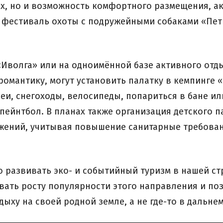
, но и возможность комфортного размещения, ак
 фестиваль охоты с подружейными собаками «Пет
«Иволга» или на одноимённой базе активного отды
мантику, могут установить палатку в кемпинге «
еи, снегоходы, велосипеды, попариться в бане ил
ейнтбол. В планах также организация детского п
жений, учитывая повышение санитарные требова
о развивать эко- и событийный туризм в нашей с
ать росту популярности этого направления и поз
ыху на своей родной земле, а не где-то в дальнем