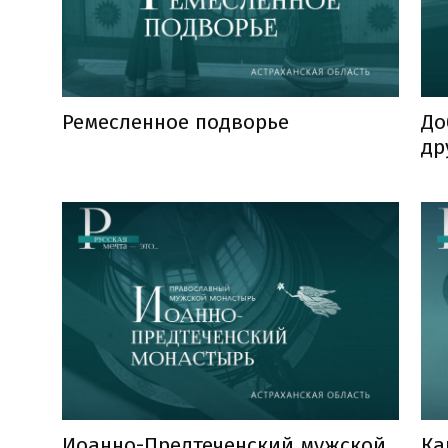
Ремесленное подворье
До
др
Иоанно-Предтеченский мужской
Ка