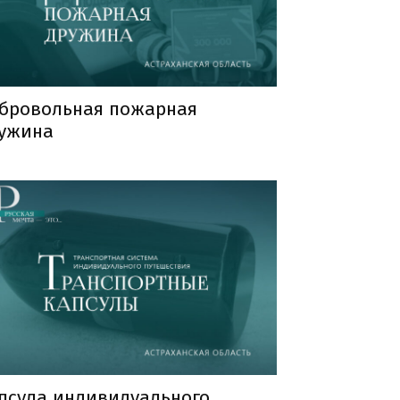
бровольная пожарная
ужина
псула индивидуального