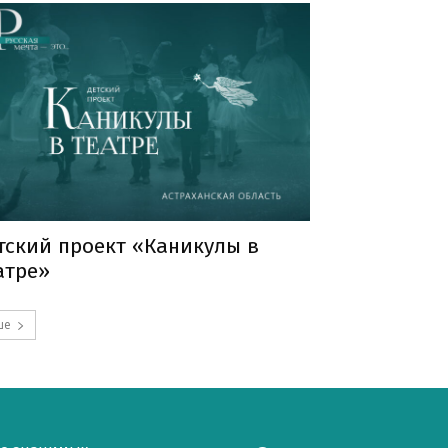
тский проект «Каникулы в
атре»
ше