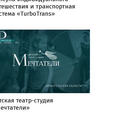
тешествия и транспортная
стема «TurboTrans»
тская театр-студия
ечтатели»