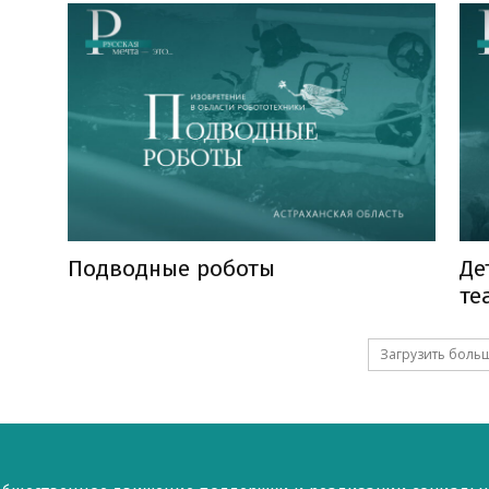
Подводные роботы
Де
те
Загрузить боль