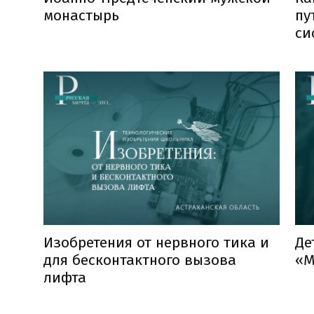
монастырь
пу
си
Изобретения от нервного тика и
Де
для бесконтактного вызова
«М
лифта