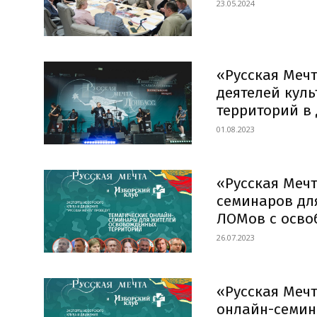
23.05.2024
«Русская Мечт
деятелей кул
территорий в 
01.08.2023
«Русская Меч
семинаров для
ЛОМов с осво
26.07.2023
«Русская Меч
онлайн-семин