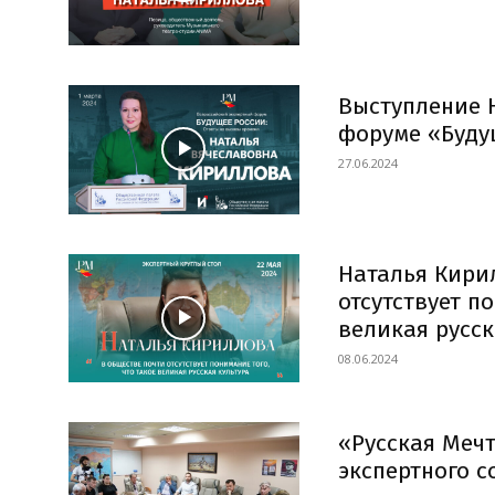
Выступление 
форуме «Буду
27.06.2024
Наталья Кири
отсутствует п
великая русск
08.06.2024
«Русская Мечт
экспертного с