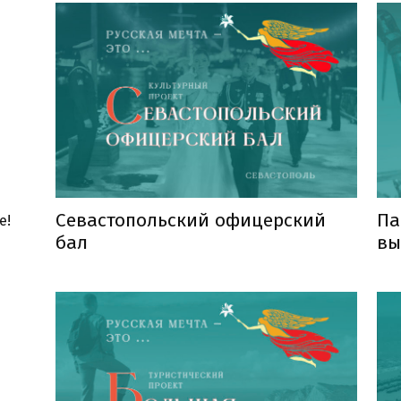
Севастопольский офицерский
Па
е!
бал
вы