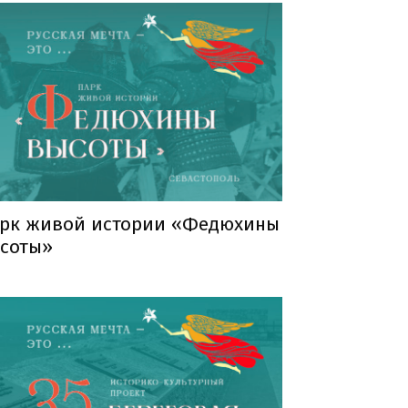
рк живой истории «Федюхины
соты»